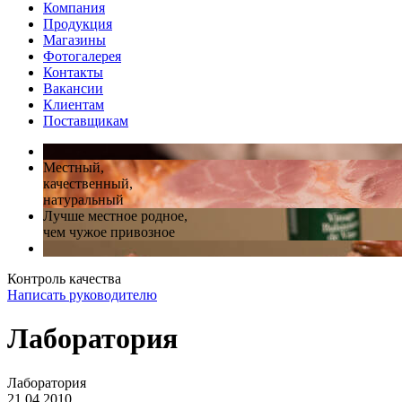
Компания
Продукция
Магазины
Фотогалерея
Контакты
Вакансии
Клиентам
Поставщикам
Местный,
качественный,
натуральный
Лучше местное родное,
чем чужое привозное
Контроль качества
Написать руководителю
Лаборатория
Лаборатория
21.04.2010