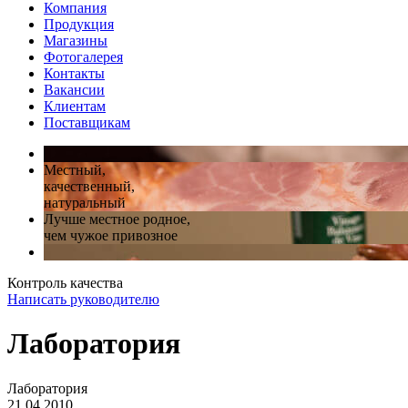
Компания
Продукция
Магазины
Фотогалерея
Контакты
Вакансии
Клиентам
Поставщикам
Местный,
качественный,
натуральный
Лучше местное родное,
чем чужое привозное
Контроль качества
Написать руководителю
Лаборатория
Лаборатория
21.04.2010