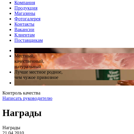
Компания
Продукция
Магазины
Фотогалерея
Контакты
Вакансии
Клиентам
Поставщикам
Местный,
качественный,
натуральный
Лучше местное родное,
чем чужое привозное
Контроль качества
Написать руководителю
Награды
Награды
21.04.2010