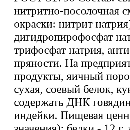
нитритно-посолочная см
окраски: нитрит натрия)
дигидропирофосфат нат
трифосфат натрия, анти
пряности. На предприя
продукты, яичный поро
сухая, соевый белок, к
содержать ДНК говяди
индейки. Пищевая ценно
значения): белки - 12 г,