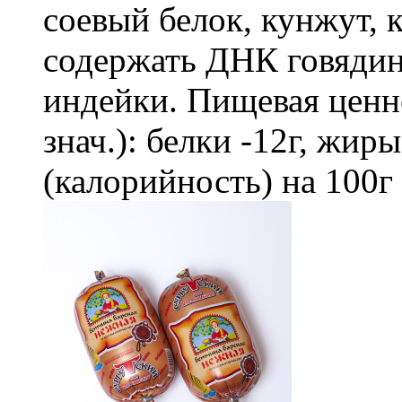
соевый белок, кунжут, 
содержать ДНК говяди
индейки. Пищевая ценно
знач.): белки -12г, жир
(калорийность) на 100г