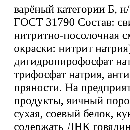
варёный категории Б, н
ГОСТ 31790 Состав: сви
нитритно-посолочная см
окраски: нитрит натрия)
дигидропирофосфат нат
трифосфат натрия, анти
пряности. На предприя
продукты, яичный поро
сухая, соевый белок, к
содержать ДНК говяди