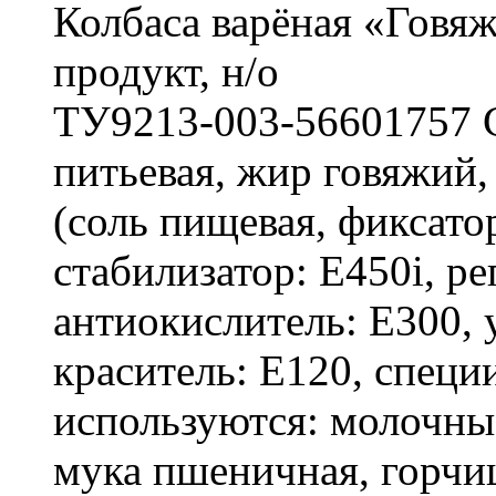
Колбаса варёная «Говя
продукт, н/о
ТУ9213-003-56601757 С
питьевая, жир говяжий,
(соль пищевая, фиксато
стабилизатор: Е450i, ре
антиокислитель: Е300, 
краситель: Е120, специ
используются: молочны
мука пшеничная, горчиц