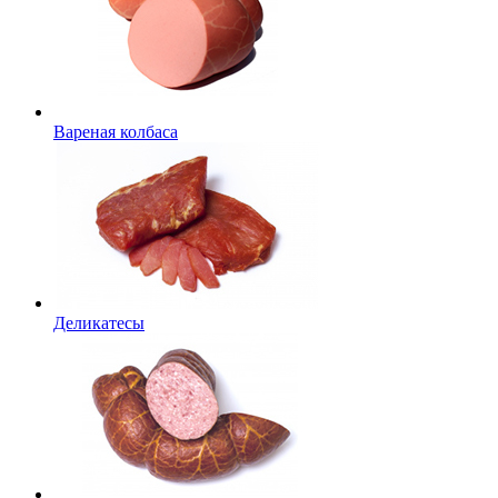
Вареная колбаса
Деликатесы