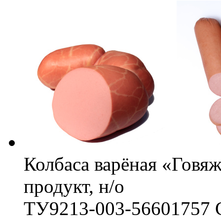
Колбаса варёная «Говя
продукт, н/о
ТУ9213-003-56601757 С