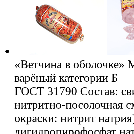
«Ветчина в оболочке» 
варёный категории Б
ГОСТ 31790 Состав: сви
нитритно-посолочная см
окраски: нитрит натрия)
дигидропирофосфат нат