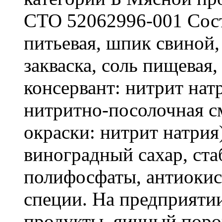
СТО 52062996-001 Соста
питьевая, шпик свиной,
закваска, соль пищевая
консервант: нитрит нат
нитритно-посолочная см
окраски: нитрит натрия
виноградный сахар, ста
полифосфаты, антиокисл
специи. На предприяти
продукты, яичный поро