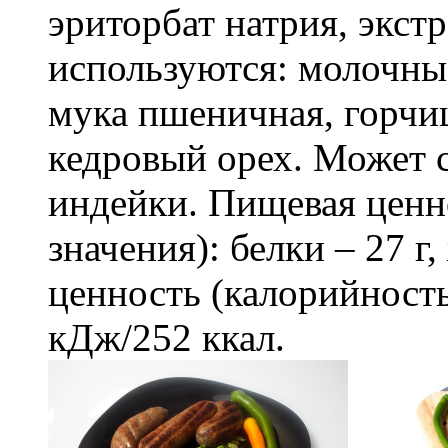
эриторбат натрия, экст
используются: молочны
мука пшеничная, горчиц
кедровый орех. Может
индейки. Пищевая ценно
значения): белки – 27 г
ценность (калорийность
кДж/252 ккал.