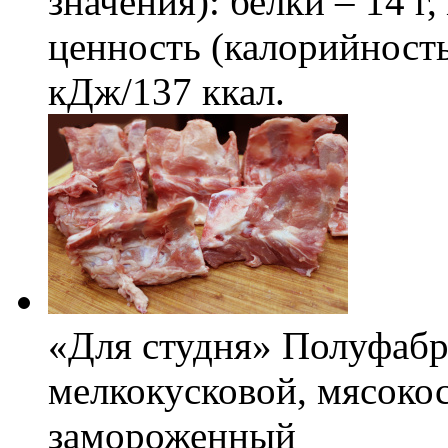
значения): белки – 14 г
ценность (калорийность
кДж/137 ккал.
«Для студня» Полуфабр
мелкокусковой, мясокос
замороженный